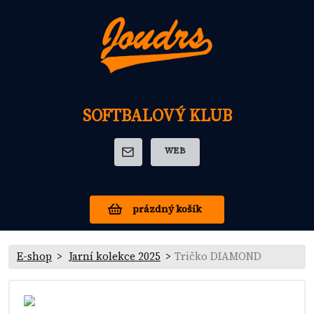
SOFTBALOVÝ KLUB
WEB
prázdný košík
E-shop
Jarní kolekce 2025
Tričko DIAMOND