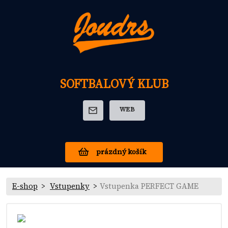
SOFTBALOVÝ KLUB
WEB
prázdný košík
E-shop
Vstupenky
Vstupenka PERFECT GAME