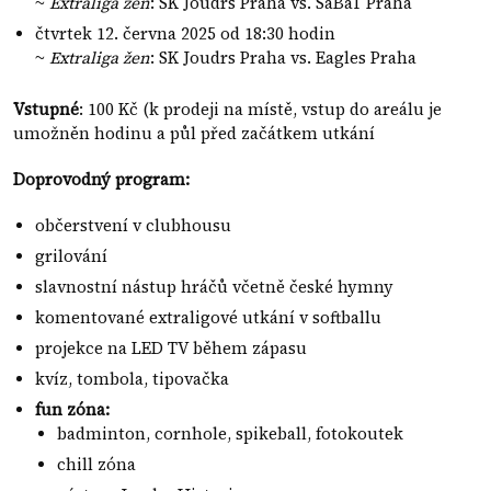
~
Extraliga žen
: SK Joudrs Praha vs. SaBaT Praha
čtvrtek 12. června 2025 od 18:30 hodin
~
Extraliga žen
: SK Joudrs Praha vs. Eagles Praha
Vstupné
: 100 Kč (k prodeji na místě, vstup do areálu je
umožněn hodinu a půl před začátkem utkání
Doprovodný program:
občerstvení v clubhousu
grilování
slavnostní nástup hráčů včetně české hymny
komentované extraligové utkání v softballu
projekce na LED TV během zápasu
kvíz, tombola, tipovačka
fun zóna:
badminton, cornhole, spikeball, fotokoutek
chill zóna