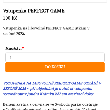
Vstupenka PERFECT GAME
100 Kč
Vstupenka na libovolné PERFECT GAME utkání v
sezóně 2025.
Množství
DO KOŠÍKU
VSTUPENKA NA LIBOVOLNÉ PERFECT GAME UTKÁNÍ V
SEZÓNĚ 2025 ~ při objednání je nutné si vstupenku
vyzvednout v Joudrs Krámku během otevírací doby
Během května a června se ve Svoboda parku odehraje
několik single zápasů extraligy žen a mužů. V rámci